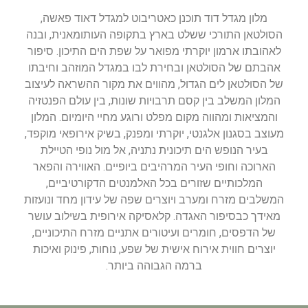
מלון מגדל דוד תוכנן כאטריבוט למגדל דאוד פאשה,
הסולטאן התורכי ששלט בארץ בתקופה העותומאנית, ובנה
לאהובתו ארמון יוקרתי מפואר על שפת הים התיכון. סיפור
אהבתם של הסולטאן ובחירת לבו במגדל המוזהב וחיבתו
של הסולטאן לים הגדול, מהווים את מקור ההשראה לעיצוב
המלון המשלב בין קסם תרבויות שונות, בין עולם הפנטזיה
והמציאות ומהווה מקום מפלט ורוגע מחיי היומיום. המלון
מעוצב בסגנון אלגנטי, יוקרתי ומפנק, בשיק אירופאי מוקפד,
בעיר הנופש הים תיכונית נתניה, אל מול נופי הטיילת
הארוכה וחופי העיר המרהיבים ביופיים. האווירה והפאר
המלכותיים שזורים בכל האלמנטים הדקורטיביים,
המשלבים מזרח ומערב ויוצרים שפה של עידון מחד ונועזות
מאידך כבסיפור האגדה. קלאסיקה אירופית בשילוב עושר
של הדפסים, חומרים ועיטורים אתניים מזרח התיכוניים,
יוצרים חווית אירוח אישית של שפע, נוחות, פינוק ואיכות
ברמה הגבוהה ביותר.